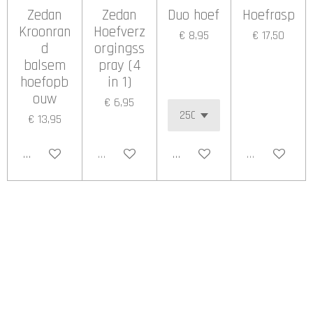
Zedan
Zedan
Duo hoef
Hoefrasp
Kroonran
Hoefverz
€ 8,95
€ 17,50
d
orgingss
balsem
pray (4
hoefopb
in 1)
ouw
€ 6,95
€ 13,95
In winkelwagen
Uitverkocht
In winkelwagen
Uitverkocht