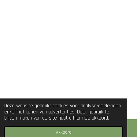
Deze website gebruikt cookies voor analyse-doeleinden
en/of het tonen van advertenties. Door gebruik te
blijven maken van de site gaat u hiermee akkoord.
Akkoord
WhatsApp