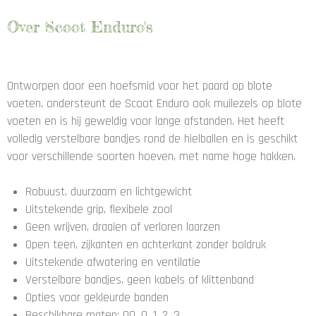
s
t
Over Scoot Enduro's
e
r
r
Ontworpen door een hoefsmid voor het paard op blote
e
voeten, ondersteunt de Scoot Enduro ook muilezels op blote
n
voeten en is hij geweldig voor lange afstanden.
Het heeft
volledig verstelbare bandjes rond de hielballen en is geschikt
voor verschillende soorten hoeven, met name hoge hakken.
Robuust, duurzaam en lichtgewicht
Uitstekende grip, flexibele zool
Geen wrijven, draaien of verloren laarzen
Open teen, zijkanten en achterkant zonder boldruk
Uitstekende afwatering en ventilatie
Verstelbare bandjes, geen kabels of klittenband
Opties voor gekleurde banden
Beschikbare maten: 00, 0, 1, 2, 3