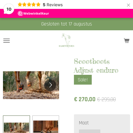
×
5
Reviews
10
Gesloten tot 17 augustus
Scootboots
Adjust enduro
Sale!
€ 270,00
€ 299,00
Maat