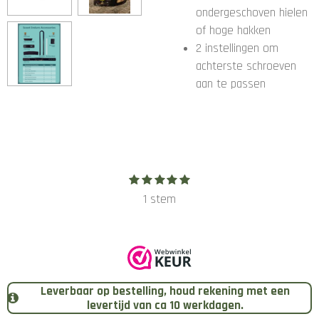
ondergeschoven hielen
of hoge hakken
2 instellingen om
achterste schroeven
aan te passen
1
2
3
4
5
S
R
s
s
s
s
s
t
a
1 stem
t
t
t
t
t
e
e
e
e
e
e
t
r
r
r
r
r
m
i
r
r
r
r
m
e
e
e
e
n
n
n
n
n
e
g
n
:
Leverbaar op bestelling, houd rekening met een
5
levertijd van ca 10 werkdagen.