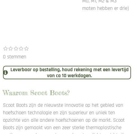
M0, M1, M2 & M3
maten hebben er drie)
1
2
3
4
5
S
R
s
s
s
s
s
t
a
0 stemmen
t
t
t
t
t
e
e
e
e
e
e
t
r
r
r
r
r
m
Leverbaar op bestelling, houd rekening met een levertijd
i
r
r
r
r
m
van ca 10 werkdagen.
e
e
e
e
n
n
n
n
n
e
g
n
Waarom Scoot Boots?
:
0
Scoot Boots zijn de nieuwste innovatie op het gebied van
s
hoefschoen technologie en zijn superieur en uniek ten
t
opzichte van alle andere hoefschoenen op de markt. Scoot
e
Boots zijn gemaakt van een zeer sterke thermoplastische
r