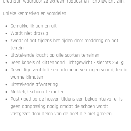
urethaan waardoor ze extreem robuust en lichtgewicht zijn.
r
e
Unieke kenmerken en voordelen
n
Gemakkelijk aan en uit
Wordt niet drassig
zwaar of nat tijdens het rijden door modderig en nat
terrein
Uitstekende kracht op alle soorten terreinen
Geen kabels of klittenband Lichtgewicht - slechts 250 g
Geweldige ventilatie en ademend vermogen voor rijden in
warme klimaten
Uitstekende afwatering
Makkelijk schoon te maken
Past goed op de hoeven tijdens een bekapinterval er is
geen aanpassing nodig omdat de schoen wordt
vastgezet door delen van de hoef die niet groeien.