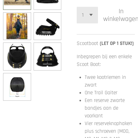
In
winkelwage
Scootboot
(LET OP 1 STUK!)
Inbegrepen bij een enkele
Scoot Boot:
Twee kootriemen in
zwart
One Trail Gaiter
Een reserve zwarte
bandjes aan de
voorkant
Vier reserveknophaken
plus schroeven (M00,