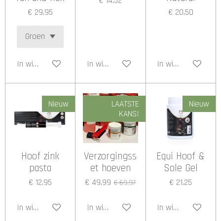
€ 14,52
€ 29,95
€ 20,50
In winkelwagen
In winkelwagen
In winkelwagen
Nieuw
LAATSTE
Nieuw
KANS!
Hoof zink
Verzorgingss
Equi Hoof &
pasta
et hoeven
Sole Gel
€ 12,95
€ 49,99
€ 21,25
€ 69,97
In winkelwagen
In winkelwagen
In winkelwagen