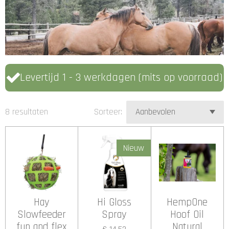
Levertijd 1 - 3 werkdagen (mits op voorraad)
8 resultaten
Sorteer:
Nieuw
Hay
Hi Gloss
HempOne
Slowfeeder
Spray
Hoof Oil
fun and flex
Natural